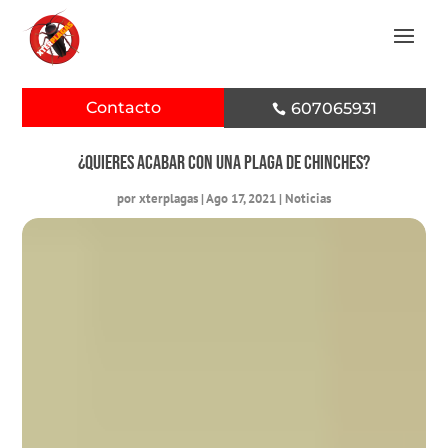
Contacto
607065931

¿Quieres acabar con una plaga de chinches?
por
xterplagas
|
Ago 17, 2021
|
Noticias