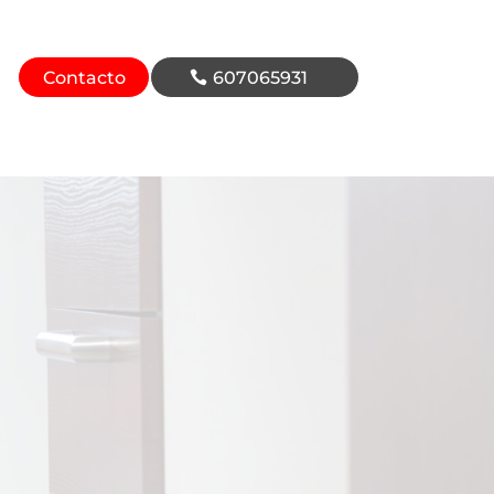
Contacto
607065931