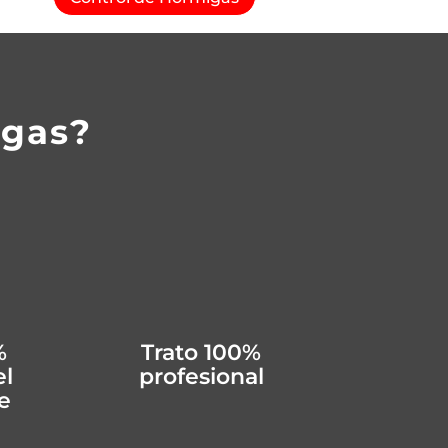
agas?
%
Trato 100%
el
profesional
e