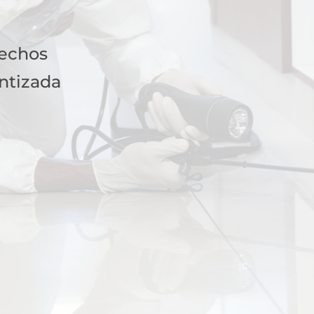
fechos
ntizada