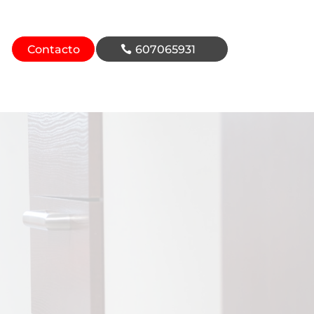
Contacto
607065931