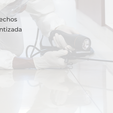
fechos
ntizada