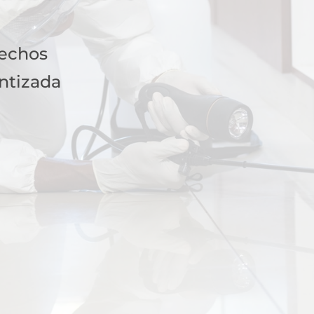
fechos
ntizada