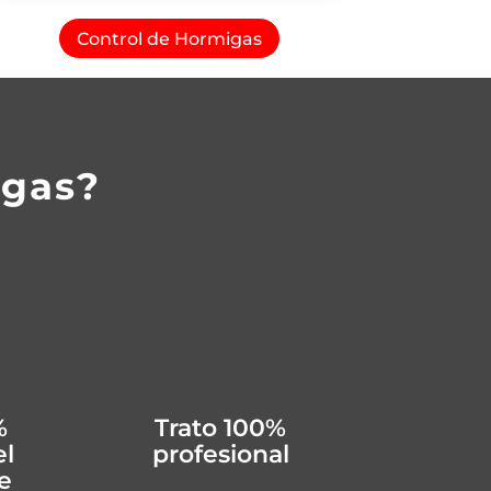
Control de Hormigas
agas?
%
Trato 100%
el
profesional
e