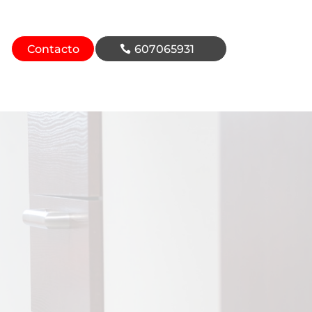
Contacto
607065931