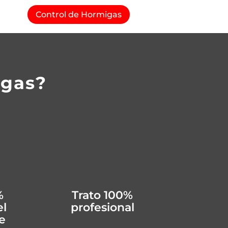
Control de Hormigas
agas?
%
Trato 100%
el
profesional
e