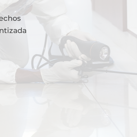
fechos
ntizada