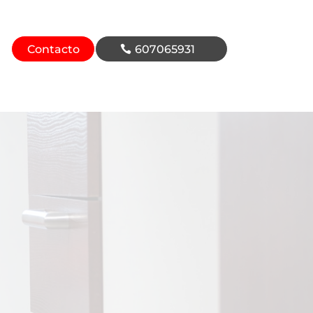
Contacto
607065931