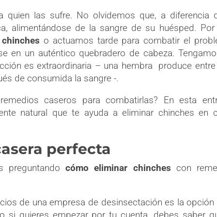
a quien las sufre. No olvidemos que, a diferencia 
ca, alimentándose de la sangre de su huésped. Por
r chinches
o actuamos tarde para combatir el prob
ose en un auténtico quebradero de cabeza. Tengam
cción es extraordinaria – una hembra produce entre
ués de consumida la sangre -.
 remedios caseros para combatirlas? En esta entr
ente natural que te ayuda a eliminar chinches en 
casera perfecta
és preguntando
cómo eliminar chinches
con reme
ervicios de una empresa de desinsectación es la opció
Pero si quieres empezar por tu cuenta, debes saber q