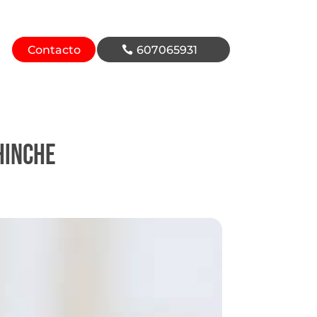
Contacto
607065931
hinche