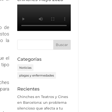
to de
stos
o la
ue el
Categorías
 tipo
Noticias
plagas y enfermedades
nches
 para
Recientes
Chinches en Teatros y Cines
en Barcelona: un problema
silencioso que afecta a tu