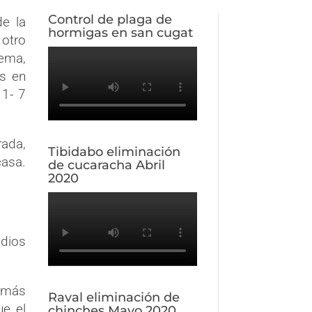
Control de plaga de
de la
hormigas en san cugat
 otro
lema,
os en
 1- 7
ada,
Tibidabo eliminación
casa.
de cucaracha Abril
2020
dios
n más
Raval eliminación de
ue el
chinches Mayo 2020