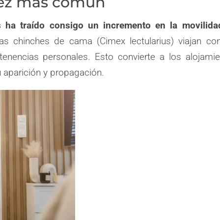
vez más común
os ha traído consigo un incremento en la movilid
as chinches de cama (
Cimex lectularius
) viajan co
tenencias personales. Esto convierte a los alojami
u aparición y propagación.