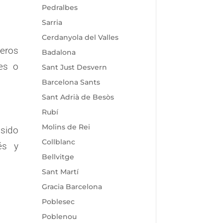
Pedralbes
Sarria
Cerdanyola del Valles
jeros
Badalona
es o
Sant Just Desvern
Barcelona Sants
Sant Adrià de Besòs
Rubí
Molins de Rei
 sido
Collblanc
és y
Bellvitge
Sant Martí
Gracia Barcelona
Poblesec
Poblenou