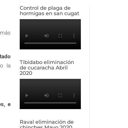
Control de plaga de
hormigas en san cugat
 más
tado
Tibidabo eliminación
o la
de cucaracha Abril
2020
s, e
Raval eliminación de
chinches Mayo 2020