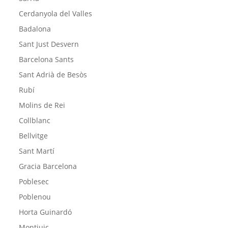
Cerdanyola del Valles
Badalona
Sant Just Desvern
Barcelona Sants
Sant Adrià de Besòs
Rubí
Molins de Rei
Collblanc
Bellvitge
Sant Martí
Gracia Barcelona
Poblesec
Poblenou
Horta Guinardó
Montjuic