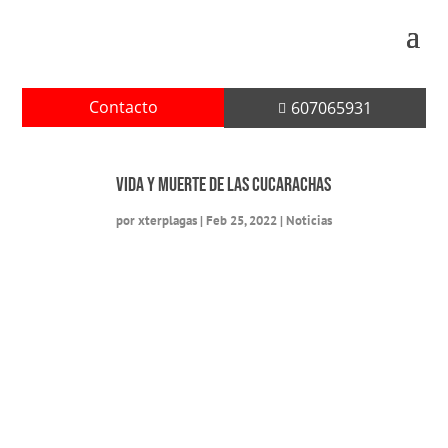
Contacto
607065931

Vida y muerte de las cucarachas
por
xterplagas
|
Feb 25, 2022
|
Noticias