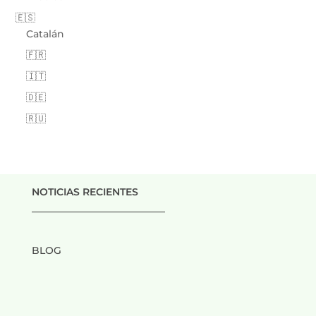
🇪🇸
Catalán
🇫🇷
🇮🇹
🇩🇪
🇷🇺
NOTICIAS RECIENTES
___________________________
BLOG